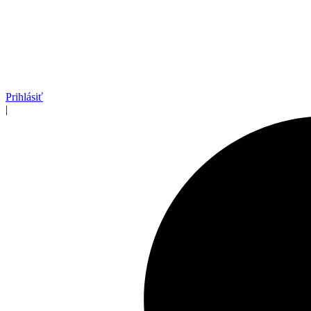
Prihlásiť
|