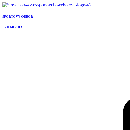
Preskočiť
na
obsah
ŠPORTOVÝ ODBOR
LRU-MUCHA
|