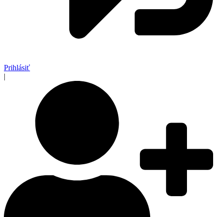
Prihlásiť
|