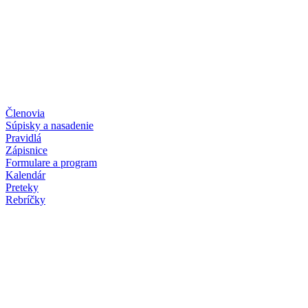
Členovia
Súpisky a nasadenie
Pravidlá
Zápisnice
Formulare a program
Kalendár
Preteky
Rebríčky