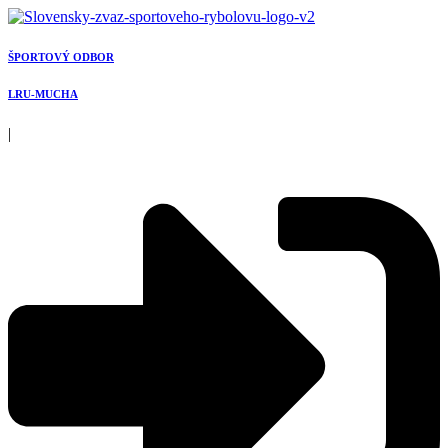
Preskočiť
na
obsah
ŠPORTOVÝ ODBOR
LRU-MUCHA
|