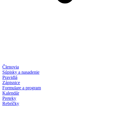
Členovia
Súpisky a nasadenie
Pravidlá
Zápisnice
Formulare a program
Kalendár
Preteky
Rebríčky