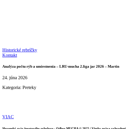
Historické rebríčky
Kontakt
Analýza počtu rýb a umiestnenia – LRU-mucha 2.liga jar 2026 – Martin
24. júna 2026
Kategoria:
Preteky
VIAC
Slovenský zväz športového rybolovu - Odbor MUCHA © 2025 | Všetky práva vyhradené