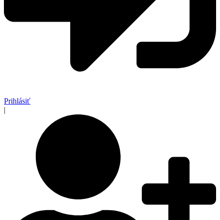
Prihlásiť
|