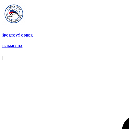
Preskočiť
na
obsah
ŠPORTOVÝ ODBOR
LRU-MUCHA
|