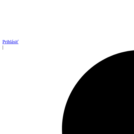
Prihlásiť
|