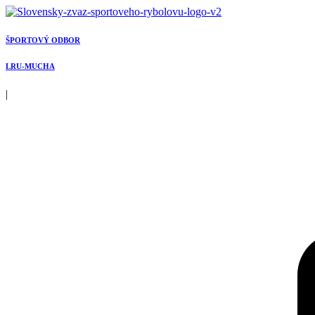
Preskočiť
na
obsah
ŠPORTOVÝ ODBOR
LRU-MUCHA
|