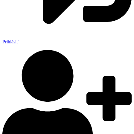
Prihlásiť
|