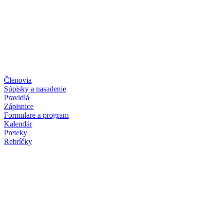
Členovia
Súpisky a nasadenie
Pravidlá
Zápisnice
Formulare a program
Kalendár
Preteky
Rebríčky