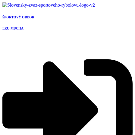
Preskočiť
na
obsah
ŠPORTOVÝ ODBOR
LRU-MUCHA
|