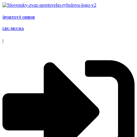
Preskočiť
na
obsah
ŠPORTOVÝ ODBOR
LRU-MUCHA
|