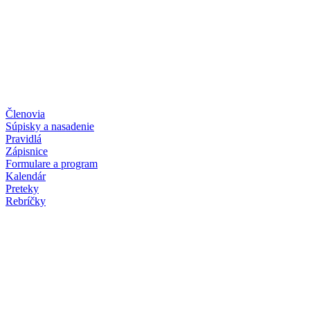
Členovia
Súpisky a nasadenie
Pravidlá
Zápisnice
Formulare a program
Kalendár
Preteky
Rebríčky