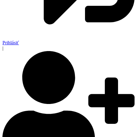
Prihlásiť
|