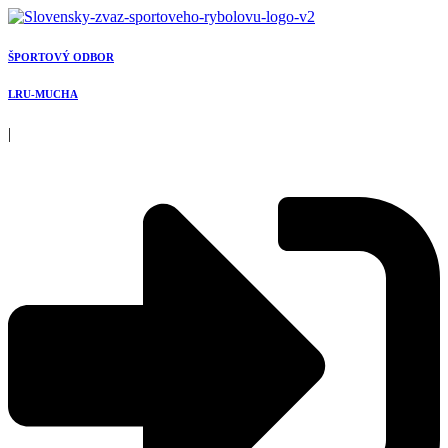
Preskočiť
na
obsah
ŠPORTOVÝ ODBOR
LRU-MUCHA
|