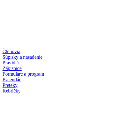
Členovia
Súpisky a nasadenie
Pravidlá
Zápisnice
Formulare a program
Kalendár
Preteky
Rebríčky