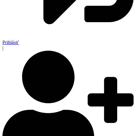
Prihlásiť
|