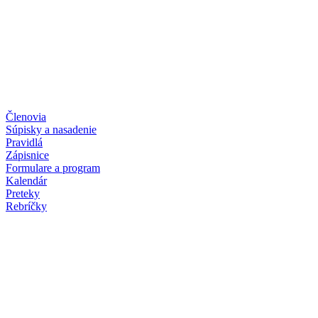
Členovia
Súpisky a nasadenie
Pravidlá
Zápisnice
Formulare a program
Kalendár
Preteky
Rebríčky