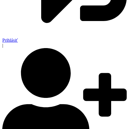
Prihlásiť
|