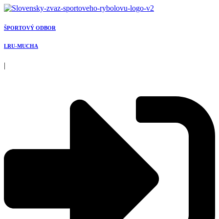
Preskočiť
na
obsah
ŠPORTOVÝ ODBOR
LRU-MUCHA
|