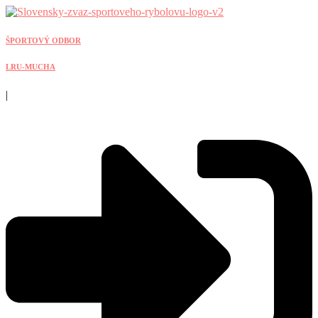
Preskočiť
na
obsah
ŠPORTOVÝ ODBOR
LRU-MUCHA
|