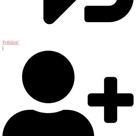
Prihlásiť
|