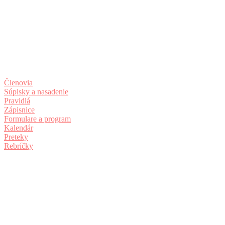
Členovia
Súpisky a nasadenie
Pravidlá
Zápisnice
Formulare a program
Kalendár
Preteky
Rebríčky