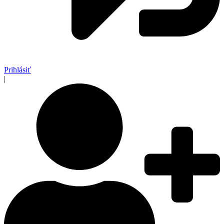
Prihlásiť
|