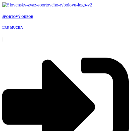
Preskočiť
na
obsah
ŠPORTOVÝ ODBOR
LRU-MUCHA
|