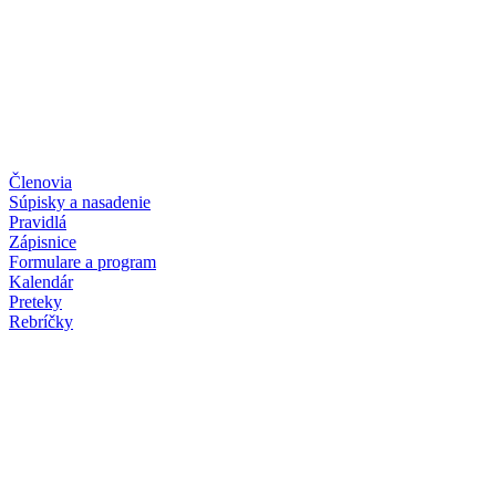
Členovia
Súpisky a nasadenie
Pravidlá
Zápisnice
Formulare a program
Kalendár
Preteky
Rebríčky