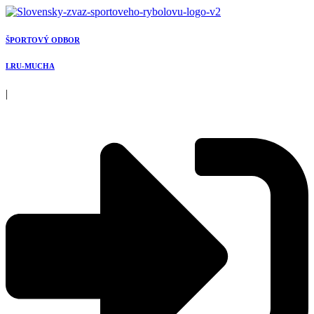
Preskočiť
na
obsah
ŠPORTOVÝ ODBOR
LRU-MUCHA
|