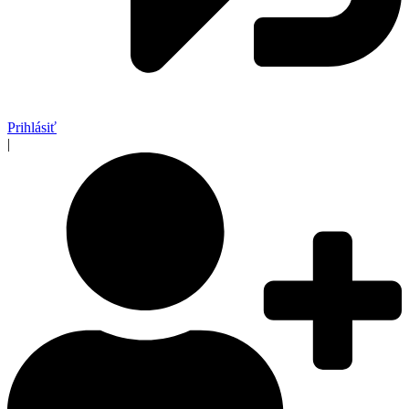
Prihlásiť
|