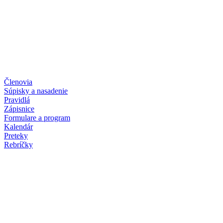
Členovia
Súpisky a nasadenie
Pravidlá
Zápisnice
Formulare a program
Kalendár
Preteky
Rebríčky