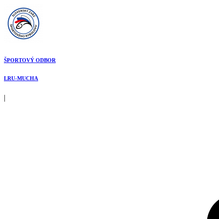
Preskočiť
na
obsah
ŠPORTOVÝ ODBOR
LRU-MUCHA
|