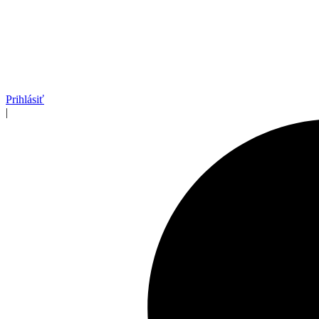
Prihlásiť
|