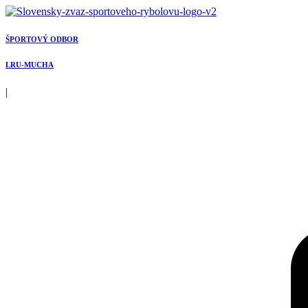
Preskočiť
na
obsah
ŠPORTOVÝ ODBOR
LRU-MUCHA
|