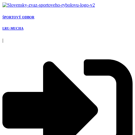
Preskočiť
na
obsah
ŠPORTOVÝ ODBOR
LRU-MUCHA
|