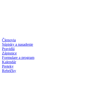
Členovia
Súpisky a nasadenie
Pravidlá
Zápisnice
Formulare a program
Kalendár
Preteky
Rebríčky