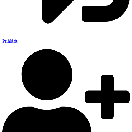
Prihlásiť
|